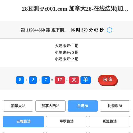
28预测:Pc001.com 加拿大28-在线结果|加拿大2.8在线|加拿大28开奖结果|加拿大28在线预测|加拿大28走势咪牌_专注研究2.8_加拿大PC在线走势_官方数据!
第
115044660
期 距下期：
06
时
379
分
02
秒
大双
未开:
1
期
小单
未开:
5
期
小双
未开:
2
期
8
2
7
17
大
单
咪牌
+
+
=
-
加拿大28
加拿大西28
台湾28
比特币28
云舞算法
星罗算法
影算算法