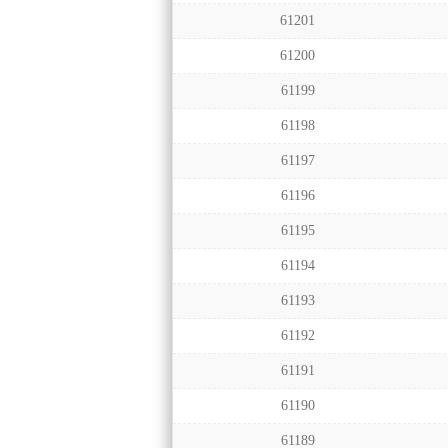
61201
61200
61199
61198
61197
61196
61195
61194
61193
61192
61191
61190
61189