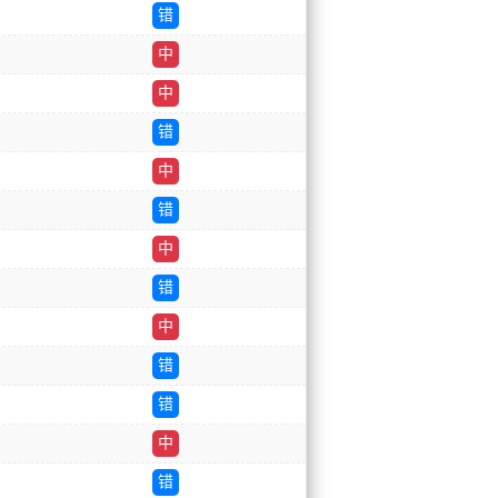
错
中
中
错
中
错
中
错
中
错
错
中
错