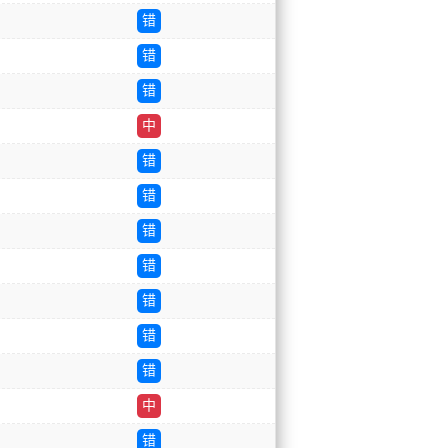
错
错
错
中
错
错
错
错
错
错
错
中
错