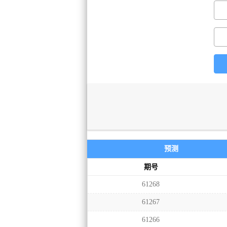
预测
期号
61268
61267
61266