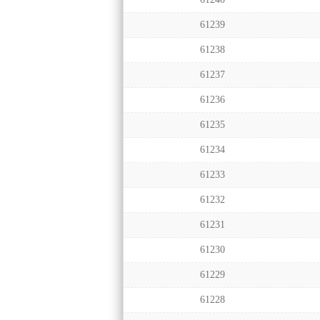
61239
61238
61237
61236
61235
61234
61233
61232
61231
61230
61229
61228