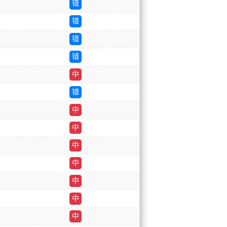
错
错
错
错
中
错
中
中
中
中
中
中
中