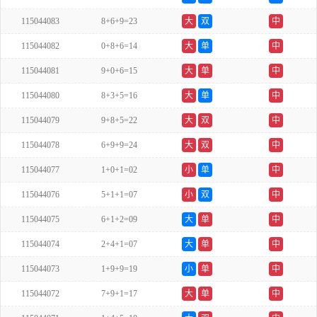
115044083
8+6+9=23
大
双
中
115044082
0+8+6=14
大
单
中
115044081
9+0+6=15
大
单
中
115044080
8+3+5=16
大
单
中
115044079
9+8+5=22
大
双
中
115044078
6+9+9=24
大
双
中
115044077
1+0+1=02
小
单
中
115044076
5+1+1=07
小
双
中
115044075
6+1+2=09
大
单
中
115044074
2+4+1=07
大
单
中
115044073
1+9+9=19
小
单
中
115044072
7+9+1=17
大
单
中