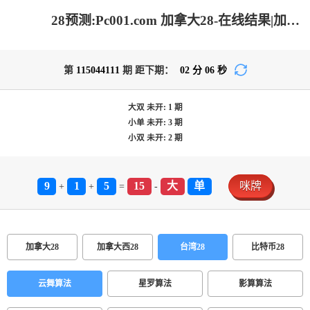
28预测:Pc001.com 加拿大28-在线结果|加拿大2.8在线|加拿大28开奖结果|加拿大28在线预测|加拿大28走势咪牌_专注研究2.8_加拿大PC在线走势_官方数据!
第
115044111
期 距下期：
02
分
06
秒
大双
未开:
1
期
小单
未开:
3
期
小双
未开:
2
期
9
1
5
15
大
单
咪牌
+
+
=
-
加拿大28
加拿大西28
台湾28
比特币28
云舞算法
星罗算法
影算算法