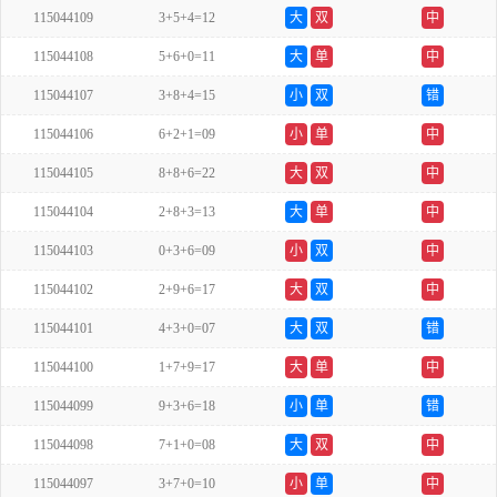
115044109
3+5+4=12
大
双
中
115044108
5+6+0=11
大
单
中
115044107
3+8+4=15
小
双
错
115044106
6+2+1=09
小
单
中
115044105
8+8+6=22
大
双
中
115044104
2+8+3=13
大
单
中
115044103
0+3+6=09
小
双
中
115044102
2+9+6=17
大
双
中
115044101
4+3+0=07
大
双
错
115044100
1+7+9=17
大
单
中
115044099
9+3+6=18
小
单
错
115044098
7+1+0=08
大
双
中
115044097
3+7+0=10
小
单
中