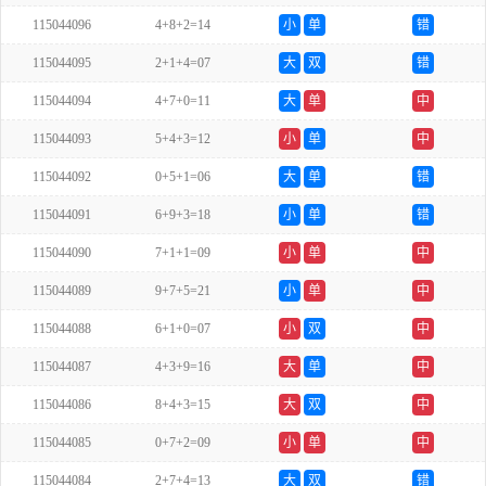
115044096
4+8+2=14
小
单
错
115044095
2+1+4=07
大
双
错
115044094
4+7+0=11
大
单
中
115044093
5+4+3=12
小
单
中
115044092
0+5+1=06
大
单
错
115044091
6+9+3=18
小
单
错
115044090
7+1+1=09
小
单
中
115044089
9+7+5=21
小
单
中
115044088
6+1+0=07
小
双
中
115044087
4+3+9=16
大
单
中
115044086
8+4+3=15
大
双
中
115044085
0+7+2=09
小
单
中
115044084
2+7+4=13
大
双
错