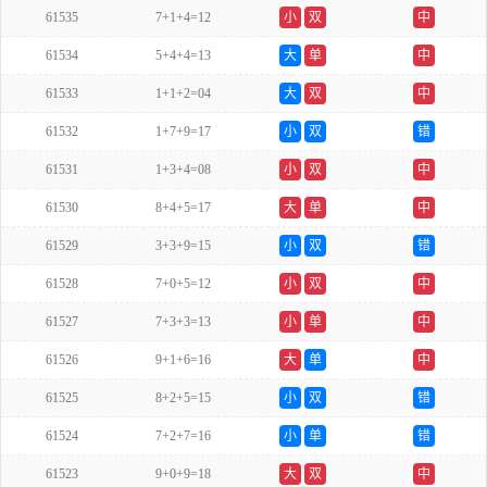
61535
7+1+4=12
小
双
中
61534
5+4+4=13
大
单
中
61533
1+1+2=04
大
双
中
61532
1+7+9=17
小
双
错
61531
1+3+4=08
小
双
中
61530
8+4+5=17
大
单
中
61529
3+3+9=15
小
双
错
61528
7+0+5=12
小
双
中
61527
7+3+3=13
小
单
中
61526
9+1+6=16
大
单
中
61525
8+2+5=15
小
双
错
61524
7+2+7=16
小
单
错
61523
9+0+9=18
大
双
中