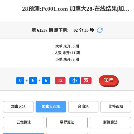
28预测:Pc001.com 加拿大28-在线结果|加拿大2.8在线|加拿大28开奖结果|加拿大28在线预测|加拿大28走势咪牌_专注研究2.8_加拿大PC在线走势_官方数据!
第
61537
期 距下期：
02
分
33
秒
大单
未开:
5
期
大双
未开:
11
期
小单
未开:
3
期
0
6
6
12
小
双
咪牌
+
+
=
-
加拿大28
加拿大西28
台湾28
比特币28
云舞算法
星罗算法
影算算法