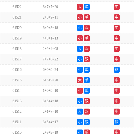
61522
6+7+7=20
大
单
中
61521
2+0+9=11
小
单
中
61520
6+9+3=18
小
双
中
61519
4+8+1=13
小
单
中
61518
2+2+4=08
大
双
中
61517
7+7+8=22
小
双
中
61516
6+9+9=24
小
单
错
61515
6+5+9=20
大
单
中
61514
1+0+9=10
小
单
中
61513
8+6+4=18
小
双
中
61512
2+1+7=10
大
双
中
61511
8+5+4=17
小
双
错
61510
2+8+9=19
小
单
中