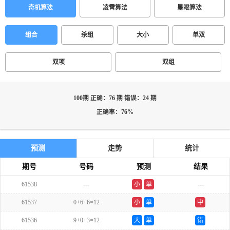
奇机算法
凌霄算法
星眼算法
组合
杀组
大小
单双
双项
双组
100期 正确：76 期 错误：24 期
正确率：76%
预测
走势
统计
期号
号码
预测
结果
61538
---
小
单
---
61537
0+6+6=12
小
单
中
61536
9+0+3=12
大
单
错