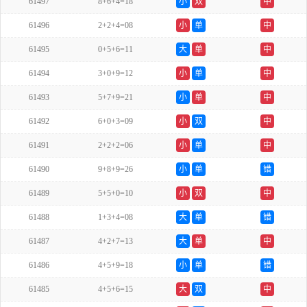
61497
8+6+4=18
小
双
中
61496
2+2+4=08
小
单
中
61495
0+5+6=11
大
单
中
61494
3+0+9=12
小
单
中
61493
5+7+9=21
小
单
中
61492
6+0+3=09
小
双
中
61491
2+2+2=06
小
单
中
61490
9+8+9=26
小
单
错
61489
5+5+0=10
小
双
中
61488
1+3+4=08
大
单
错
61487
4+2+7=13
大
单
中
61486
4+5+9=18
小
单
错
61485
4+5+6=15
大
双
中