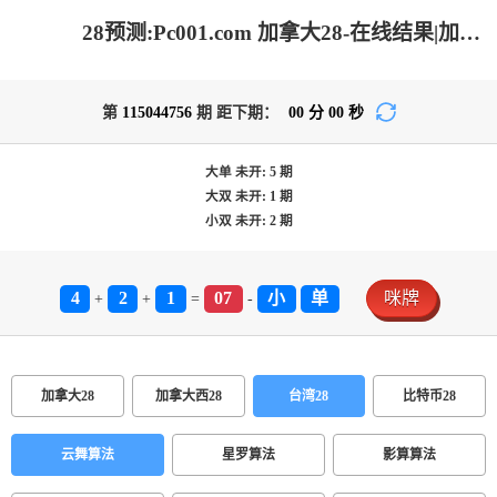
28预测:Pc001.com 加拿大28-在线结果|加拿大2.8在线|加拿大28开奖结果|加拿大28在线预测|加拿大28走势咪牌_专注研究2.8_加拿大PC在线走势_官方数据!
第
115044756
期 距下期：
00
分
00
秒
大单
未开:
5
期
大双
未开:
1
期
小双
未开:
2
期
4
2
1
07
小
单
咪牌
+
+
=
-
加拿大28
加拿大西28
台湾28
比特币28
云舞算法
星罗算法
影算算法