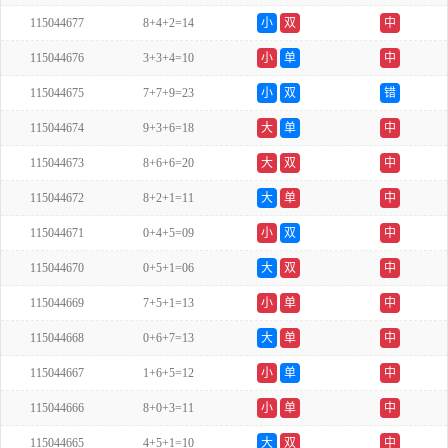
115044677
8+4+2=14
小
双
中
115044676
3+3+4=10
小
单
中
115044675
7+7+9=23
小
双
错
115044674
9+3+6=18
大
单
中
115044673
8+6+6=20
大
双
中
115044672
8+2+1=11
大
单
中
115044671
0+4+5=09
小
双
中
115044670
0+5+1=06
大
双
中
115044669
7+5+1=13
小
单
中
115044668
0+6+7=13
大
单
中
115044667
1+6+5=12
小
单
中
115044666
8+0+3=11
小
单
中
115044665
4+5+1=10
大
双
中