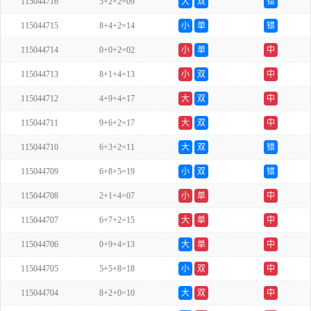
115044716
5+2+2=09
大
双
错
115044715
8+4+2=14
小
单
错
115044714
0+0+2=02
小
单
中
115044713
8+1+4=13
小
双
中
115044712
4+9+4=17
大
双
中
115044711
9+6+2=17
大
双
中
115044710
6+3+2=11
大
双
错
115044709
6+8+5=19
小
双
错
115044708
2+1+4=07
小
单
中
115044707
6+7+2=15
大
单
中
115044706
0+9+4=13
大
单
中
115044705
5+5+8=18
小
双
中
115044704
8+2+0=10
大
双
中