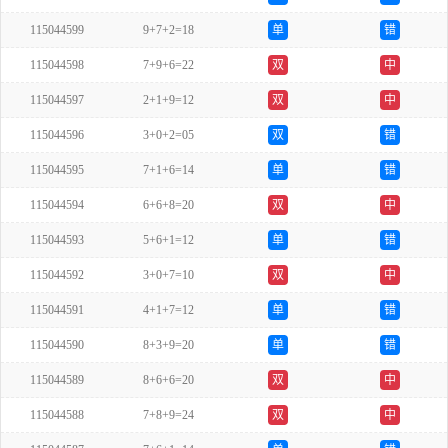
115044599
9+7+2=18
单
错
115044598
7+9+6=22
双
中
115044597
2+1+9=12
双
中
115044596
3+0+2=05
双
错
115044595
7+1+6=14
单
错
115044594
6+6+8=20
双
中
115044593
5+6+1=12
单
错
115044592
3+0+7=10
双
中
115044591
4+1+7=12
单
错
115044590
8+3+9=20
单
错
115044589
8+6+6=20
双
中
115044588
7+8+9=24
双
中