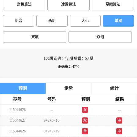
奇机算法
凌霄算法
星眼算法
组合
杀组
大小
单双
双项
双组
100期 正确：47 期 错误：53 期
正确率：47%
预测
走势
统计
期号
号码
预测
结果
115044628
---
双
---
115044627
9+7+0=16
双
中
115044626
8+9+2=19
单
中