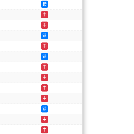
错
中
中
错
中
错
中
中
中
中
错
中
中