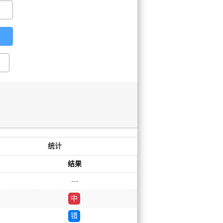
统计
结果
---
中
错