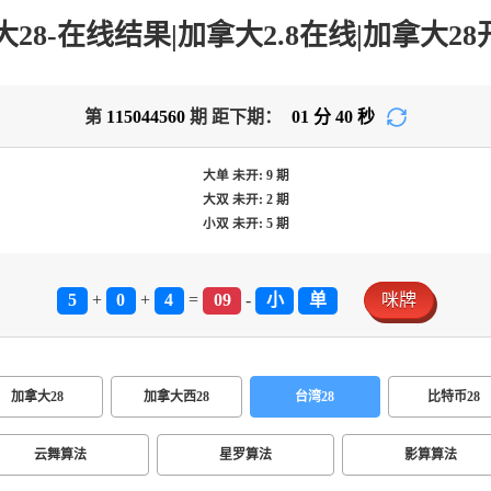
第
115044560
期 距下期：
01
分
40
秒
大单
未开:
9
期
大双
未开:
2
期
小双
未开:
5
期
5
+
0
+
4
=
09
-
小
单
咪牌
加拿大28
加拿大西28
台湾28
比特币28
云舞算法
星罗算法
影算算法