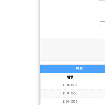
预测
期号
115044561
115044560
115044559