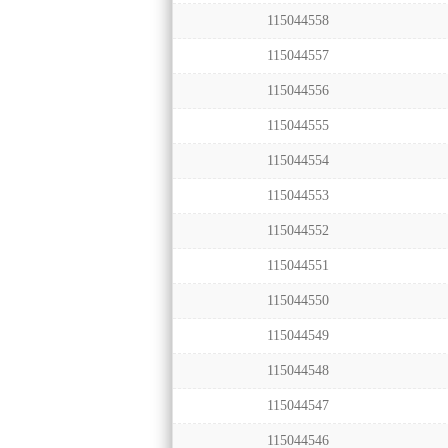
115044558
115044557
115044556
115044555
115044554
115044553
115044552
115044551
115044550
115044549
115044548
115044547
115044546