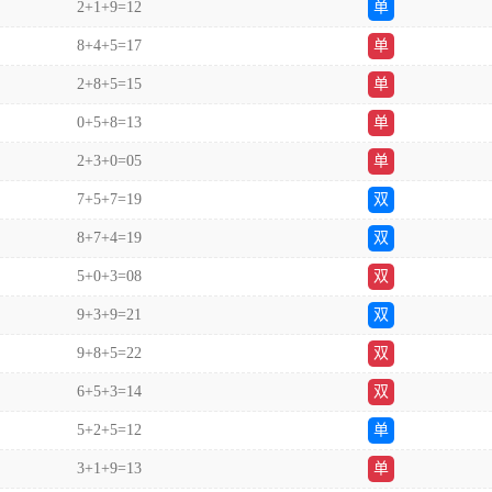
2+1+9=12
单
8+4+5=17
单
2+8+5=15
单
0+5+8=13
单
2+3+0=05
单
7+5+7=19
双
8+7+4=19
双
5+0+3=08
双
9+3+9=21
双
9+8+5=22
双
6+5+3=14
双
5+2+5=12
单
3+1+9=13
单