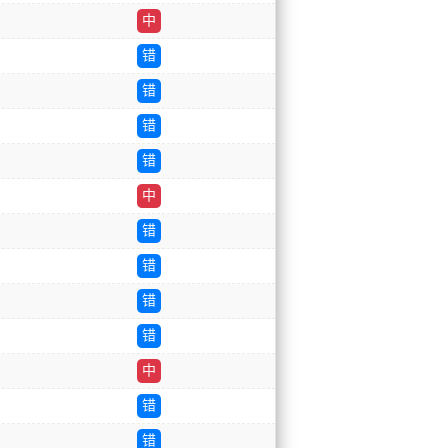
中
错
错
错
错
中
错
错
错
错
中
错
错