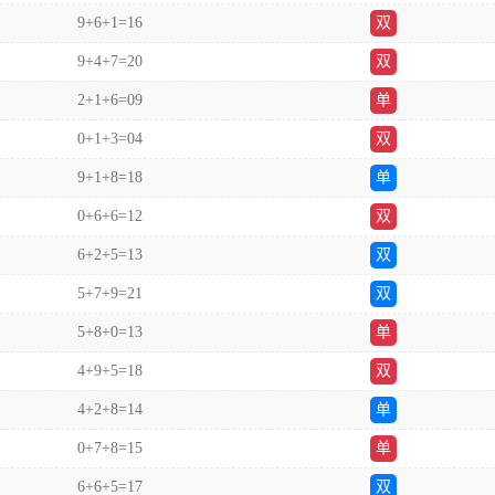
9+6+1=16
双
9+4+7=20
双
2+1+6=09
单
0+1+3=04
双
9+1+8=18
单
0+6+6=12
双
6+2+5=13
双
5+7+9=21
双
5+8+0=13
单
4+9+5=18
双
4+2+8=14
单
0+7+8=15
单
6+6+5=17
双