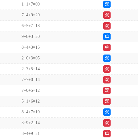
1+1+7=09
双
7+4+9=20
双
6+5+7=18
双
9+8+3=20
单
8+4+3=15
单
2+0+3=05
双
2+7+5=14
双
7+7+0=14
双
7+0+5=12
双
5+1+6=12
双
8+4+7=19
双
3+9+2=14
双
8+4+9=21
单