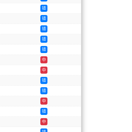
错
错
错
错
错
中
中
错
错
中
错
中
错