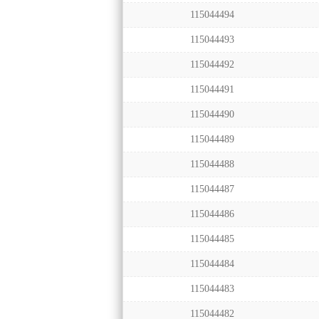
115044494
115044493
115044492
115044491
115044490
115044489
115044488
115044487
115044486
115044485
115044484
115044483
115044482