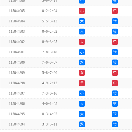
115044906
5+9+0=14
小
错
115044905
0+2+2=04
小
中
115044904
5+5+3=13
大
错
115044903
0+0+2=02
大
错
115044902
8+9+8=25
大
中
115044901
7+8+3=18
小
错
115044900
7+0+0=07
双
错
115044899
5+8+7=20
双
中
115044898
4+9+2=15
单
中
115044897
7+3+6=16
小
错
115044896
4+0+1=05
大
错
115044895
0+3+4=07
大
错
115044894
3+3+5=11
双
错