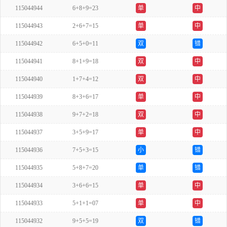
115044944
6+8+9=23
单
中
115044943
2+6+7=15
单
中
115044942
6+5+0=11
双
错
115044941
8+1+9=18
双
中
115044940
1+7+4=12
双
中
115044939
8+3+6=17
单
中
115044938
9+7+2=18
双
中
115044937
3+5+9=17
单
中
115044936
7+5+3=15
小
错
115044935
5+8+7=20
单
错
115044934
3+6+6=15
单
中
115044933
5+1+1=07
单
中
115044932
9+5+5=19
双
错