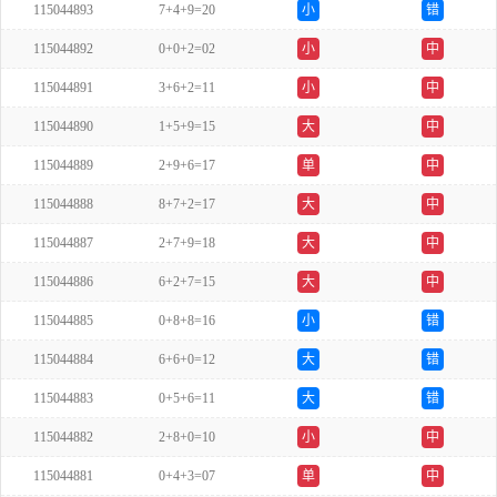
115044893
7+4+9=20
小
错
115044892
0+0+2=02
小
中
115044891
3+6+2=11
小
中
115044890
1+5+9=15
大
中
115044889
2+9+6=17
单
中
115044888
8+7+2=17
大
中
115044887
2+7+9=18
大
中
115044886
6+2+7=15
大
中
115044885
0+8+8=16
小
错
115044884
6+6+0=12
大
错
115044883
0+5+6=11
大
错
115044882
2+8+0=10
小
中
115044881
0+4+3=07
单
中