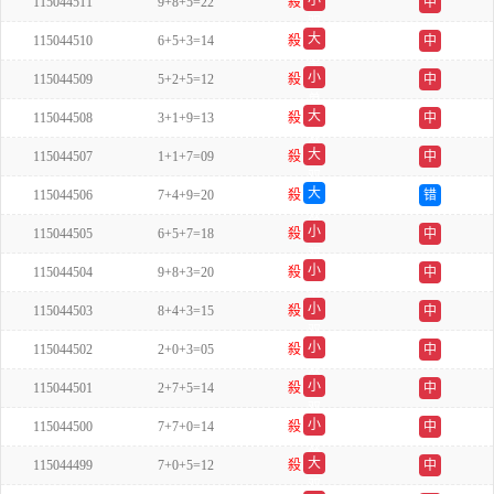
小
115044511
9+8+5=22
殺
中
双
大
115044510
6+5+3=14
殺
中
单
小
115044509
5+2+5=12
殺
中
单
大
115044508
3+1+9=13
殺
中
双
大
115044507
1+1+7=09
殺
中
双
大
115044506
7+4+9=20
殺
错
双
小
115044505
6+5+7=18
殺
中
双
小
115044504
9+8+3=20
殺
中
单
小
115044503
8+4+3=15
殺
中
双
小
115044502
2+0+3=05
殺
中
双
小
115044501
2+7+5=14
殺
中
双
小
115044500
7+7+0=14
殺
中
双
大
115044499
7+0+5=12
殺
中
双