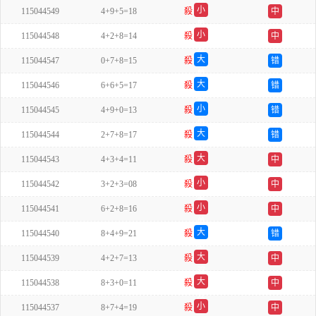
小
115044549
4+9+5=18
殺
中
单
小
115044548
4+2+8=14
殺
中
双
大
115044547
0+7+8=15
殺
错
单
大
115044546
6+6+5=17
殺
错
单
小
115044545
4+9+0=13
殺
错
单
大
115044544
2+7+8=17
殺
错
单
大
115044543
4+3+4=11
殺
中
双
小
115044542
3+2+3=08
殺
中
单
小
115044541
6+2+8=16
殺
中
单
大
115044540
8+4+9=21
殺
错
单
大
115044539
4+2+7=13
殺
中
双
大
115044538
8+3+0=11
殺
中
双
小
115044537
8+7+4=19
殺
中